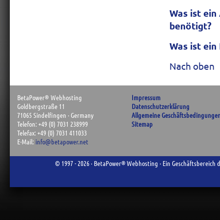
Was ist ei
benötigt?
Was ist ei
Nach oben
BetaPower
®
Webhosting
Impressum
Goldbergstraße 11
Datenschutzerklärung
71065 Sindelfingen · Germany
Allgemeine Geschäftsbedingungen
Telefon: +49 (0) 7031 238999
Sitemap
Telefax: +49 (0) 7031 411033
E-Mail:
info@betapower.net
©
1997
- 2026 · BetaPower
®
Webhosting · Ein Geschäftsbereich 