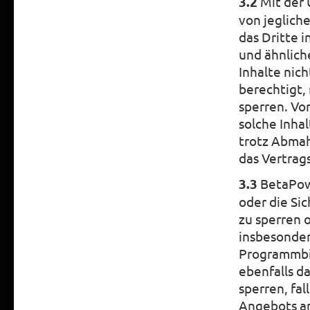
3.2
Mit der 
von jegliche
das Dritte 
und ähnliche
Inhalte nic
berechtigt,
sperren. Vo
solche Inhal
trotz Abmah
das Vertrag
3.3
BetaPowe
oder die Si
zu sperren o
insbesonder
Programmbib
ebenfalls d
sperren, fa
Angebots ar