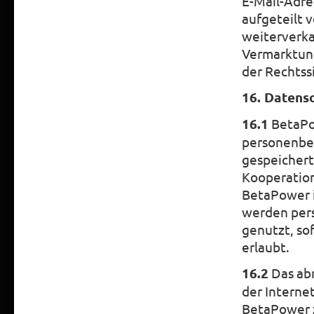
E-Mail-Adre
aufgeteilt 
weiterverka
Vermarktung
der Rechtss
16. Datens
16.1
BetaPow
personenbe
gespeichert
Kooperation
BetaPower 
werden per
genutzt, sof
erlaubt.
16.2
Das ab
der Interne
BetaPower 