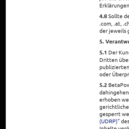
Erklärunge
4.8
Sollte d
.com, .at, 
der jeweils 
5. Verantw
5.1
Der Kund
Dritten übe
publizierte
oder Überpr
5.2
BetaPowe
dahingehend
erhoben werd
gerichtlich
gesperrt we
(UDRP)
" de
Inhalte verö