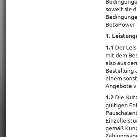
Bedingungen
soweit sie 
Bedingungen
BetaPower di
1. Leistun
1.1
Der Leis
mit dem Bes
also aus de
Bestellung 
einem sons
Angebote ve
1.2
Die Nutz
gültigen En
Pauschalent
Einzelleist
gemäß Kund
Zahlungsvo