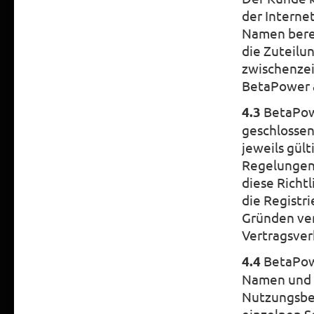
der Interne
Namen berei
die Zuteilu
zwischenzei
BetaPower 
4.3
BetaPow
geschlossen
jeweils gül
Regelungen 
diese Richt
die Registr
Gründen ver
Vertragsver
4.4
BetaPowe
Namen und i
Nutzungsber