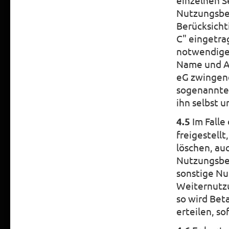
einzelnen S
Nutzungsber
Berücksichti
C" eingetra
notwendige 
Name und Ad
eG zwingend
sogenannten
ihn selbst u
4.5
Im Falle
freigestell
löschen, a
Nutzungsber
sonstige Nu
Weiternutz
so wird Bet
erteilen, s