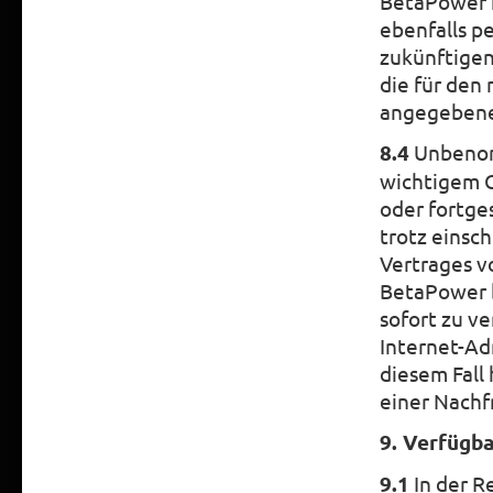
BetaPower k
ebenfalls p
zukünftigen
die für den
angegebene 
8.4
Unbenomm
wichtigem G
oder fortge
trotz einsc
Vertrages v
BetaPower 
sofort zu v
Internet-Ad
diesem Fall
einer Nachfr
9. Verfügba
9.1
In der R