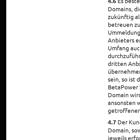
4.6
Es beste
Domains, di
zukünftig a
betreuen zu
Ummeldung 
Anbieters e
Umfang auc
durchzuführ
dritten Anb
übernehmen.
sein, so is
BetaPower h
Domain wir
ansonsten w
getroffene
4.7
Der Kund
Domain, sow
jeweils erf