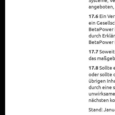
Systeme, Ve
angeboten, 
17.6
Ein Ver
ein Gesells
BetaPower i
durch Erklä
BetaPower f
17.7
Soweit 
das maßgebl
17.8
Sollte 
oder sollte 
übrigen Inh
durch eine 
unwirksamen
nächsten ko
Stand: Janu