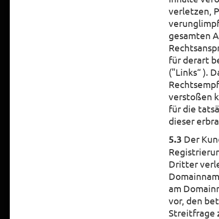
verletzen, 
verunglimpf
gesamten An
Rechtsanspr
für derart 
("Links“ ). 
Rechtsempf
verstoßen k
für die tat
dieser erbra
5.3
Der Kund
Registrier
Dritter ver
Domainnamen
am Domainn
vor, den be
Streitfrage 