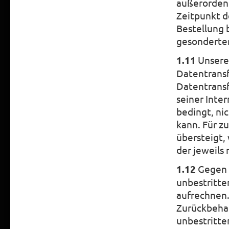
außerordent
Zeitpunkt d
Bestellung 
gesonderten
1.11
Unsere 
Datentransf
Datentransf
seiner Inte
bedingt, ni
kann. Für z
übersteigt,
der jeweils
1.12
Gegen 
unbestritte
aufrechnen
Zurückbeha
unbestritte