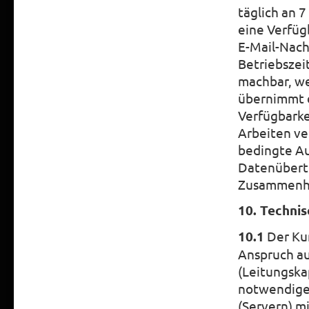
täglich an 
eine Verfüg
E-Mail-Nach
Betriebszei
machbar, w
übernimmt 
Verfügbarke
Arbeiten ve
bedingte Au
Datenübert
Zusammenha
10. Techni
10.1
Der Kun
Anspruch au
(Leitungska
notwendigen
(Servern) m