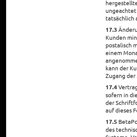
hergestellte
ungeachtet 
tatsächlich 
17.3
Änderu
Kunden mind
postalisch 
einem Monat
angenommen
kann der Ku
Zugang der 
17.4
Vertra
sofern in d
der Schriftf
auf dieses 
17.5
BetaPow
des technis