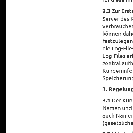
2.3
Zur Erst
Server des 
verbrauchen
können dah
festzulegen
die Log-Fil
Log-Files e
zentral auf
Kundeninfor
Speicherung
3. Regelung
3.1
Der Kund
Namen und 
auch Namen
(gesetzlich