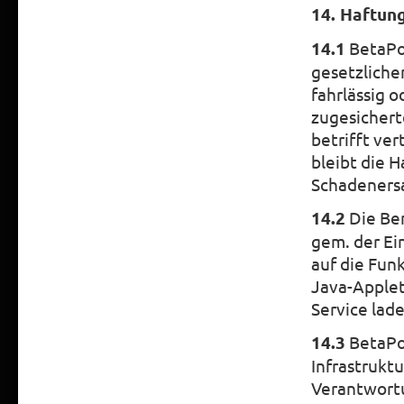
14. Haftun
14.1
BetaPow
gesetzliche
fahrlässig o
zugesichert
betrifft ve
bleibt die 
Schadenersa
14.2
Die Be
gem. der Ei
auf die Funk
Java-Applet
Service lade
14.3
BetaPow
Infrastrukt
Verantwortu