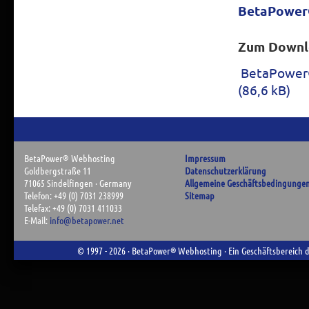
BetaPower®
Zum Downl
BetaPower®
(86,6 kB)
BetaPower
®
Webhosting
Impressum
Goldbergstraße 11
Datenschutzerklärung
71065 Sindelfingen · Germany
Allgemeine Geschäftsbedingungen
Telefon: +49 (0) 7031 238999
Sitemap
Telefax: +49 (0) 7031 411033
E-Mail:
info@betapower.net
©
1997
- 2026 · BetaPower
®
Webhosting · Ein Geschäftsbereich 