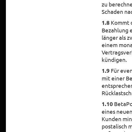
zu berechn
Schaden na
1.8
Kommt de
Bezahlung e
länger als 
einem monat
Vertragsver
kündigen.
1.9
Für even
mit einer B
entsprechen
Rücklastschr
1.10
BetaPo
eines neuen
Kunden mind
postalisch 