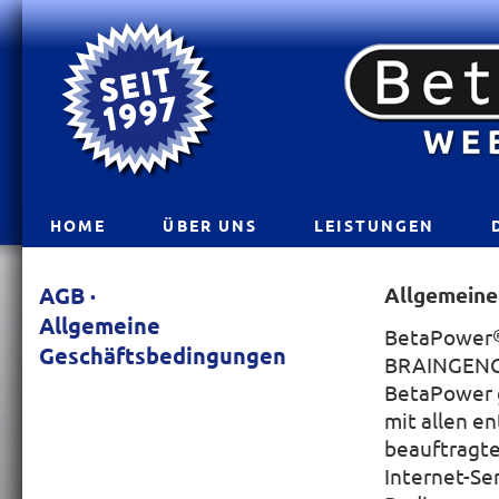
HOME
ÜBER UNS
LEISTUNGEN
AGB ·
Allgemeine
Allgemeine
BetaPower
Geschäftsbedingungen
BRAINGENCY*
BetaPower g
mit allen e
beauftragte
Internet-Se