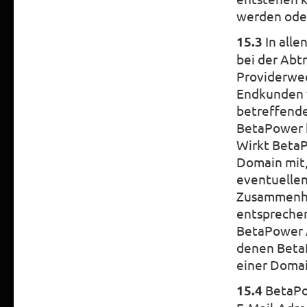
werden oder
15.3
In alle
bei der Abt
Providerwec
Endkunden v
betreffende
BetaPower k
Wirkt Beta
Domain mit,
eventuellen
Zusammenha
entsprechend
BetaPower 
denen BetaP
einer Domai
15.4
BetaPow