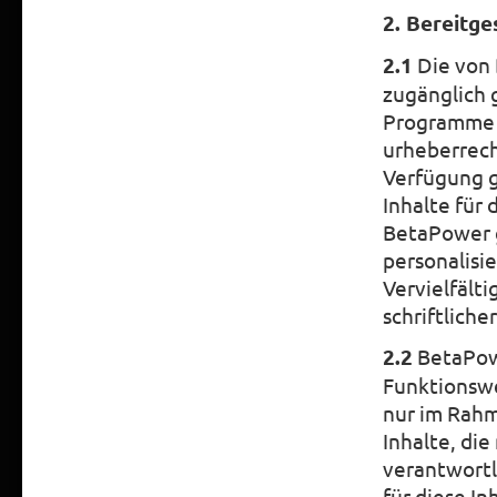
2. Bereitge
2.1
Die von 
zugänglich 
Programme (
urheberrech
Verfügung g
Inhalte für 
BetaPower g
personalisi
Vervielfälti
schriftlich
2.2
BetaPowe
Funktionswe
nur im Rahm
Inhalte, di
verantwortl
für diese I