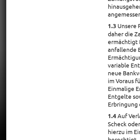
hinausgehen
angemessen
1.3
Unsere P
daher die Z
ermächtigt 
anfallende 
Ermächtigun
variable En
neue Bankve
im Voraus f
Einmalige E
Entgelte so
Erbringung 
1.4
Auf Verl
Scheck ode
hierzu im Ei
berechtigt,